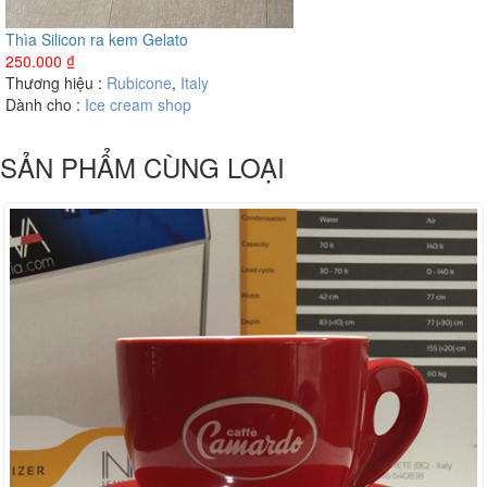
Thìa Silicon ra kem Gelato
250.000
₫
Thương hiệu :
Rubicone
,
Italy
Dành cho :
Ice cream shop
SẢN PHẨM CÙNG LOẠI