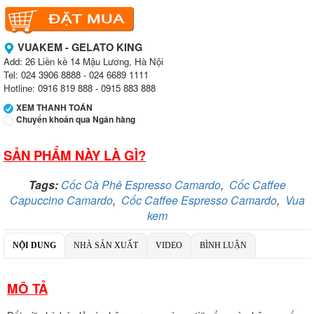
VUAKEM - GELATO KING
Add: 26 Liền kề 14 Mậu Lương, Hà Nội
Tel: 024 3906 8888 - 024 6689 1111
Hotline: 0916 819 888 - 0915 883 888
XEM THANH TOÁN
Chuyển khoản qua Ngân hàng
SẢN PHẨM NÀY LÀ GÌ?
Ngân hàng Ngoại thương Việt Nam
Chi nhánh:
Vietcombank Tây Hà Nội
Chủ TK:
Công ty TNHH TADAVINA
Tags:
Cốc Cà Phê Espresso Camardo
,
Cốc Caffee
Số TK:
069 1000 886 001
Capuccino Camardo
,
Cốc Caffee Espresso Camardo
,
Vua
kem
Ngân hàng Ngoại thương Việt Nam
Chi nhánh:
Tây Hà Nội
Chủ TK:
Công ty TNHH MENMOT
NỘI DUNG
NHÀ SẢN XUẤT
VIDEO
BÌNH LUẬN
Số TK:
069 1000 811 888
Ngân hàng TMCP Việt Nam Thịnh Vượng
MÔ TẢ
Chi nhánh:
VBbank Hà Nội
Chủ TK:
Nguyễn Văn Tuấn
Số TK:
222 899 001