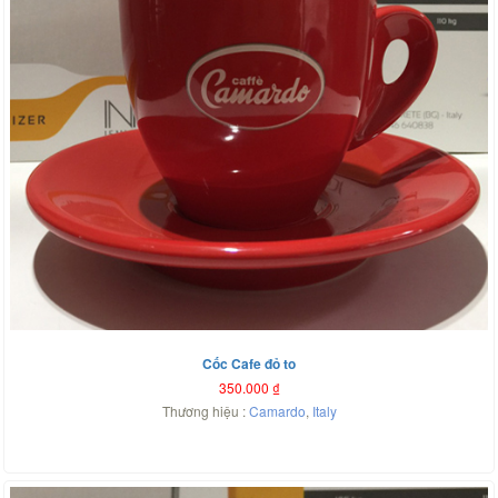
Cốc Cafe đỏ to
350.000
₫
Thương hiệu :
Camardo
,
Italy