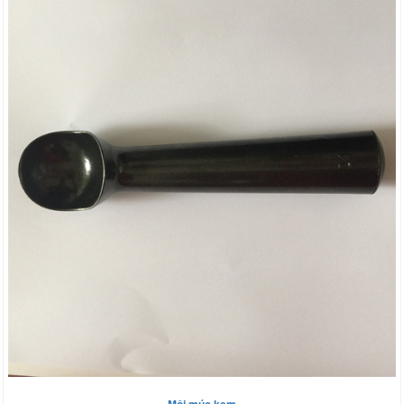
Môi múc kem