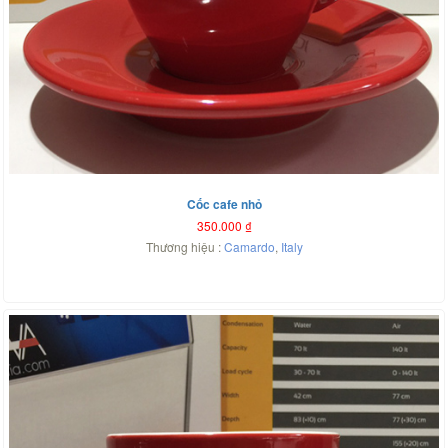
Cốc cafe nhỏ
350.000
₫
Thương hiệu :
Camardo
,
Italy