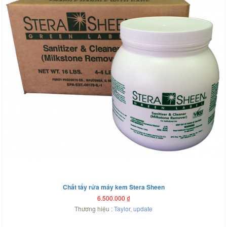
Chất tẩy rửa máy kem Stera Sheen
6.500.000
₫
Thương hiệu :
Taylor
,
update