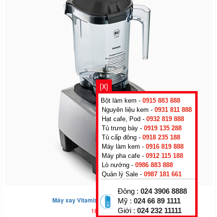
[X]
Bột làm kem -
0915 883 888
Nguyên liệu kem -
0931 811 888
Hạt cafe, Pod -
0932 819 888
Tủ trưng bày -
0919 135 288
Tủ cấp đông -
0918 235 188
Máy làm kem -
0916 819 888
Máy pha cafe -
0912 115 188
Lò nướng -
0986 883 888
Quản lý Sale -
0987 181 661
Đông :
024 3906 8888
Máy xay Vitamix Drink Machine Advance
Mỹ :
024 66 89 1111
18.900.000
₫
Giới :
024 232 11111