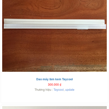
Dao máy làm kem Taycool
300.000
₫
Thương hiệu :
Taycool
,
update