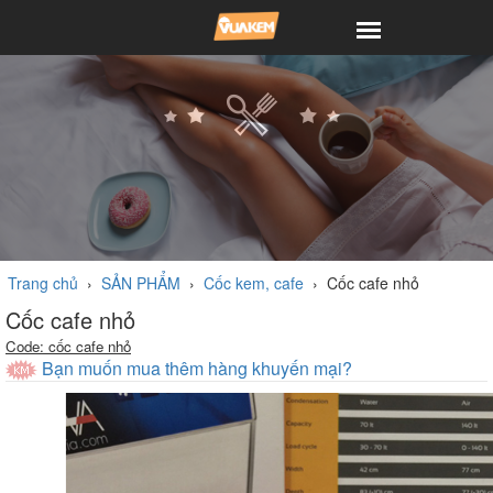
Trang chủ
›
SẢN PHẨM
›
Cốc kem, cafe
›
Cốc cafe nhỏ
Cốc cafe nhỏ
Code: cốc cafe nhỏ
Bạn muốn mua thêm hàng khuyến mại?