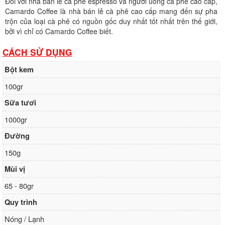
Đối với nhà bán lẻ cà phê espresso và người uống cà phê cao cấp,
Camardo Coffee là nhà bán lẻ cà phê cao cấp mang đến sự pha
Ngân hàng Ngoại thương Việt Nam
trộn của loại cà phê có nguồn gốc duy nhất tốt nhất trên thế giới,
Chi nhánh:
Vietcombank Hà Nội
bởi vì chỉ có Camardo Coffee biết.
Chủ TK:
Nguyễn Văn Tuấn
Số TK:
1986 883 888
CÁCH SỬ DỤNG
Bột kem
100gr
Sữa tươi
1000gr
Đường
150g
Mùi vị
65 - 80gr
Quy trình
Nóng / Lạnh