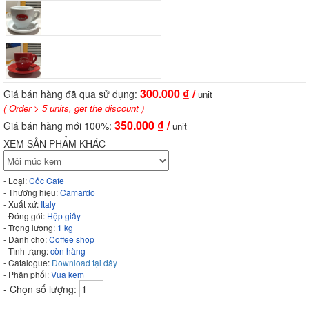
300.000
₫ /
Giá bán hàng đã qua sử dụng:
unit
( Order > 5 units, get the discount )
350.000
₫ /
Giá bán hàng mới 100%:
unit
XEM SẢN PHẨM KHÁC
- Loại:
Cốc Cafe
- Thương hiệu:
Camardo
- Xuất xứ:
Italy
- Đóng gói:
Hộp giấy
- Trọng lượng:
1 kg
- Dành cho:
Coffee shop
- Tình trạng:
còn hàng
- Catalogue:
Download tại đây
- Phân phối:
Vua kem
- Chọn số lượng: