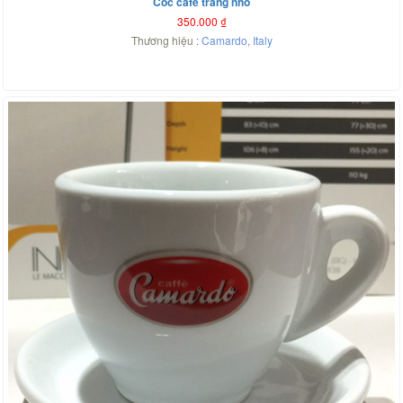
Cốc cafe trắng nhỏ
350.000
₫
Thương hiệu :
Camardo
,
Italy