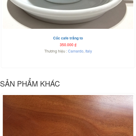
Cốc cafe trắng to
350.000
₫
Thương hiệu :
Camardo
,
Italy
SẢN PHẨM KHÁC