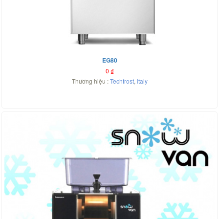
EG80
0
₫
Thương hiệu :
Techfrost
,
Italy