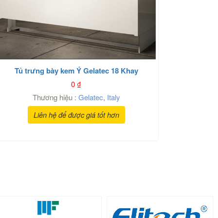
Tủ trưng bày kem Ý Gelatec 18 Khay
0
₫
Thương hiệu :
Gelatec
,
Italy
Liên hệ để được giá tốt hơn