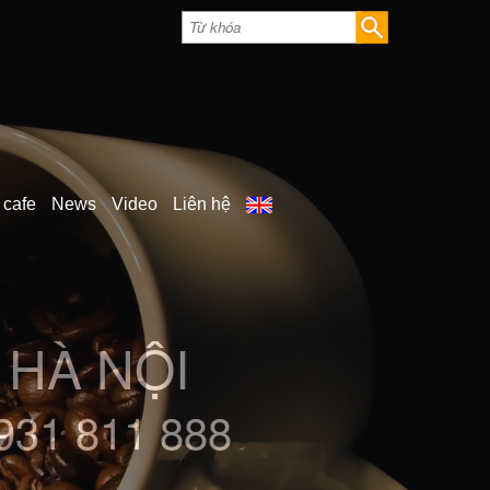
 cafe
News
Video
Liên hệ
P KHẨU
0931 811 888