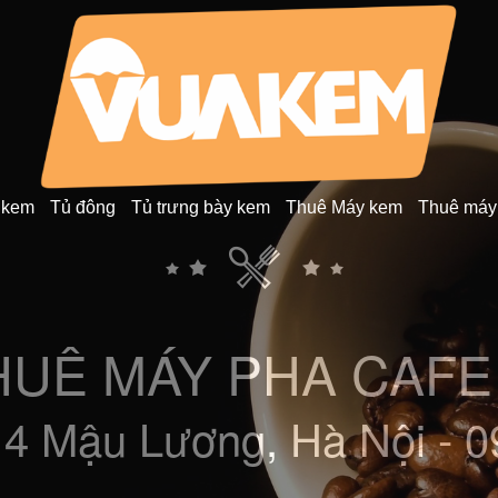
 kem
Tủ đông
Tủ trưng bày kem
Thuê Máy kem
Thuê máy
CỤ MÚC KEM NHẬ
14 Mậu Lương, Hà Nội - 