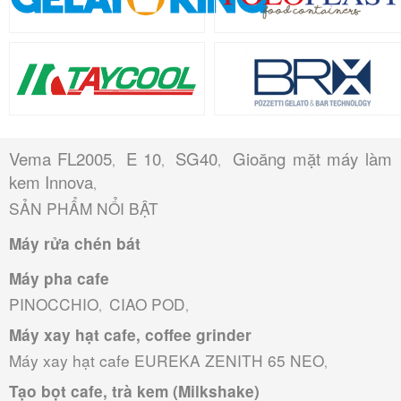
Vema FL2005
E 10
SG40
Gioăng mặt máy làm
,
,
,
kem Innova
,
SẢN PHẨM NỔI BẬT
Máy rửa chén bát
Máy pha cafe
PINOCCHIO
CIAO POD
,
,
Máy xay hạt cafe, coffee grinder
Máy xay hạt cafe EUREKA ZENITH 65 NEO
,
Tạo bọt cafe, trà kem (Milkshake)