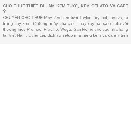
CHO THUÊ THIẾT BỊ LÀM KEM TƯƠI, KEM GELATO VÀ CAFE
Ý.
CHUYÊN CHO THUÊ Máy làm kem tươi Taylor, Taycool, Innova, tủ
trưng bày kem, tủ đông, máy pha cafe, máy xay hạt cafe Italia với
thương hiệu Promac, Fracino, Wega, San Remo cho các nhà hàng
tại Việt Nam. Cung cấp dịch vụ setup nhà hàng kem và cafe ý trên