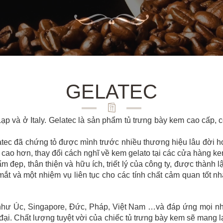
GELATEC
 Lạp và ở Italy. Gelatec là sản phẩm tủ trưng bày kem cao cấp,
atec đã chứng tỏ được mình trước nhiều thương hiệu lâu đời h
cao hơn, thay đổi cách nghĩ về kem gelato tại các cửa hàng k
ẹp, thân thiện và hữu ích, triết lý của công ty, được thành l
ắt và một nhiệm vụ liên tục cho các tính chất cảm quan tốt n
ới như Úc, Singapore, Đức, Pháp, Việt Nam …và đáp ứng mọi n
i đại. Chất lượng tuyệt vời của chiếc tủ trưng bày kem sẽ ma