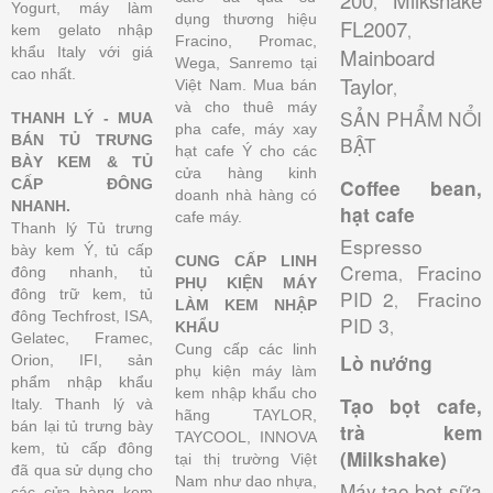
200
Milkshake
,
Yogurt, máy làm
dụng thương hiệu
FL2007
,
kem gelato nhập
Fracino, Promac,
khẩu Italy với giá
Mainboard
Wega, Sanremo tại
cao nhất.
Taylor
Việt Nam. Mua bán
,
và cho thuê máy
SẢN PHẨM NỔI
THANH LÝ - MUA
pha cafe, máy xay
BÁN TỦ TRƯNG
BẬT
hạt cafe Ý cho các
BÀY KEM & TỦ
cửa hàng kinh
CẤP ĐÔNG
Coffee bean,
doanh nhà hàng có
NHANH.
hạt cafe
cafe máy.
Thanh lý Tủ trưng
Espresso
bày kem Ý, tủ cấp
CUNG CẤP LINH
Crema
Fracino
đông nhanh, tủ
,
PHỤ KIỆN MÁY
đông trữ kem, tủ
PID 2
Fracino
,
LÀM KEM NHẬP
đông Techfrost, ISA,
PID 3
,
KHẨU
Gelatec, Framec,
Cung cấp các linh
Lò nướng
Orion, IFI, sản
phụ kiện máy làm
phẩm nhập khẩu
kem nhập khẩu cho
Tạo bọt cafe,
Italy. Thanh lý và
hãng TAYLOR,
bán lại tủ trưng bày
trà kem
TAYCOOL, INNOVA
kem, tủ cấp đông
(Milkshake)
tại thị trường Việt
đã qua sử dụng cho
Nam như dao nhựa,
Máy tạo bọt sữa
các cửa hàng kem