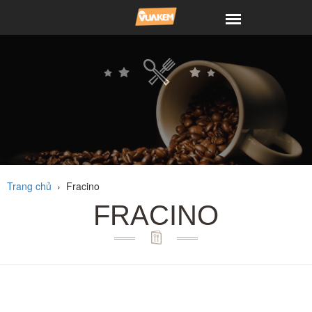
Trang chủ
›
Fracino
FRACINO