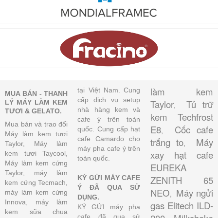
làm kem
tại Việt Nam. Cung
MUA BÁN - THANH
cấp dịch vụ setup
Taylor
Tủ trữ
LÝ MÁY LÀM KEM
,
nhà hàng kem và
TƯƠI & GELATO.
kem Techfrost
cafe ý trên toàn
Mua bán và trao đổi
E8
Cốc cafe
quốc. Cung cấp hạt
,
Máy làm kem tươi
cafe Camardo cho
trắng to
Máy
,
Taylor, Máy làm
máy pha cafe ý trên
xay hạt cafe
kem tươi Taycool,
toàn quốc.
Máy làm kem cứng
EUREKA
Taylor, máy làm
KÝ GỬI MÁY CAFE
ZENITH 65
kem cứng Tecmach,
Ý ĐÃ QUA SỬ
NEO
Máy ngửi
máy làm kem cứng
,
DỤNG.
Innova, máy làm
gas Elitech ILD-
KÝ GỬI máy pha
kem sữa chua
cafe đã qua sử