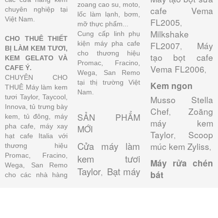
zoang cao su, moto,
cafe Vema
chuyên nghiệp tại
lốc làm lạnh, bơm,
Việt Nam.
FL2005
,
mỡ thực phẩm...
Milkshake
Cung cấp linh phụ
CHO THUÊ THIẾT
kiện máy pha cafe
FL2007
Máy
,
BỊ LÀM KEM TƯƠI,
cho thương hiệu
tạo bọt cafe
KEM GELATO VÀ
Promac, Fracino,
Vema FL2006
CAFE Ý.
,
Wega, San Remo
CHUYÊN CHO
tại thị trường Việt
Kem ngon
THUÊ Máy làm kem
Nam.
tươi Taylor, Taycool,
Musso Stella
Innova, tủ trưng bày
Chef
Zoăng
,
SẢN PHẨM
kem, tủ đông, máy
máy kem
pha cafe, máy xay
MỚI
Taylor
Scoop
,
hạt cafe Italia với
Cửa máy làm
múc kem Zyliss
thương hiệu
,
Promac, Fracino,
kem tươi
Máy rửa chén
Wega, San Remo
Taylor
Bạt máy
,
bát
cho các nhà hàng