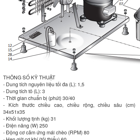
THÔNG SỐ KỸ THUẬT
- Dung tích nguyên liệu tối đa (L): 1,5
- Dung tích tô (L): 3
- Thời gian chuẩn bị (phút) 30/40
- Kích thước chiều cao, chiều rộng, chiều sâu (cm)
34x51x35
- Khối lượng tịnh (kg) 31
- Điện năng (W) 250
- Động cơ cảm ứng mái chèo (RPM) 80
- Hẹn giờ cơ khí (tối thiểu) 60