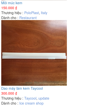
Môi múc kem
150.000
₫
Thương hiệu :
PoloPlast
,
Italy
Dành cho :
Restaurant
Dao máy làm kem Taycool
300.000
₫
Thương hiệu :
Taycool
,
update
Dành cho :
Ice cream shop