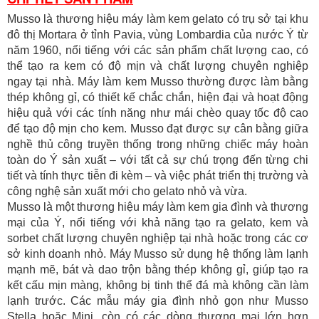
Musso là thương hiệu máy làm kem gelato có trụ sở tại khu
đô thị Mortara ở tỉnh Pavia, vùng Lombardia của nước Ý từ
năm 1960, nổi tiếng với các sản phẩm chất lượng cao, có
thể tạo ra kem có độ mịn và chất lượng chuyên nghiệp
ngay tại nhà. Máy làm kem Musso thường được làm bằng
thép không gỉ, có thiết kế chắc chắn, hiện đại và hoạt động
hiệu quả với các tính năng như mái chèo quay tốc độ cao
để tạo độ mịn cho kem. Musso đạt được sự cân bằng giữa
nghề thủ công truyền thống trong những chiếc máy hoàn
toàn do Ý sản xuất – với tất cả sự chú trọng đến từng chi
tiết và tính thực tiễn đi kèm – và việc phát triển thị trường và
công nghệ sản xuất mới cho gelato nhỏ và vừa.
Musso là một thương hiệu máy làm kem gia đình và thương
mại của Ý, nổi tiếng với khả năng tạo ra gelato, kem và
sorbet chất lượng chuyên nghiệp tại nhà hoặc trong các cơ
sở kinh doanh nhỏ. Máy Musso sử dụng hệ thống làm lạnh
mạnh mẽ, bát và dao trộn bằng thép không gỉ, giúp tạo ra
kết cấu mịn màng, không bị tinh thể đá mà không cần làm
lạnh trước. Các mẫu máy gia đình nhỏ gọn như Musso
Stella hoặc Mini, còn có các dòng thương mại lớn hơn