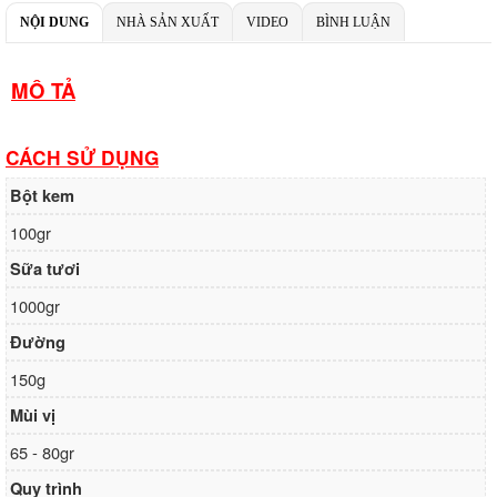
Chủ TK:
Công ty TNHH MENMOT
NỘI DUNG
NHÀ SẢN XUẤT
VIDEO
BÌNH LUẬN
Số TK:
069 1000 811 888
Ngân hàng TMCP Việt Nam Thịnh Vượng
MÔ TẢ
Chi nhánh:
VBbank Hà Nội
Chủ TK:
Nguyễn Văn Tuấn
Số TK:
222 899 001
CÁCH SỬ DỤNG
Ngân hàng Ngoại thương Việt Nam
Bột kem
Chi nhánh:
Vietcombank Hà Nội
Chủ TK:
Nguyễn Văn Tuấn
100gr
Số TK:
1986 883 888
Sữa tươi
1000gr
Đường
150g
Mùi vị
65 - 80gr
Quy trình