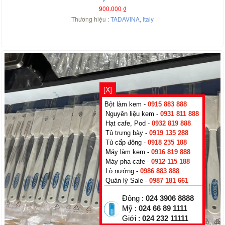
900.000
₫
Thương hiệu :
TADAVINA
,
Italy
[X]
Bột làm kem -
0915 883 888
Nguyên liệu kem -
0931 811 888
Hạt cafe, Pod -
0932 819 888
Tủ trưng bày -
0919 135 288
Tủ cấp đông -
0918 235 188
Máy làm kem -
0916 819 888
Máy pha cafe -
0912 115 188
Lò nướng -
0986 883 888
Quản lý Sale -
0987 181 661
Đông :
024 3906 8888
Mỹ :
024 66 89 1111
Giới :
024 232 11111