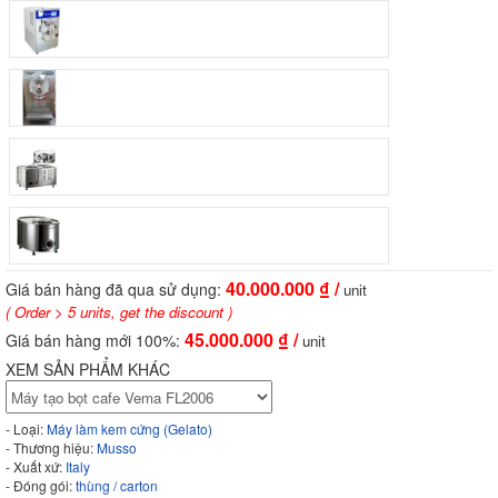
40.000.000
₫ /
Giá bán hàng đã qua sử dụng:
unit
( Order > 5 units, get the discount )
45.000.000
₫ /
Giá bán hàng mới 100%:
unit
XEM SẢN PHẨM KHÁC
- Loại:
Máy làm kem cứng (Gelato)
- Thương hiệu:
Musso
- Xuất xứ:
Italy
- Đóng gói:
thùng / carton