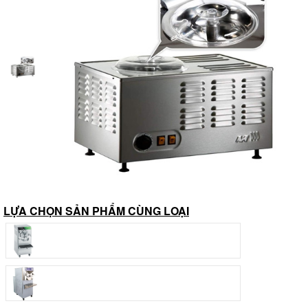
LỰA CHỌN SẢN PHẨM CÙNG LOẠI