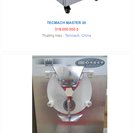
TECMACH MASTER 30
318.000.000
₫
Thương hiệu :
Tecmach
,
China