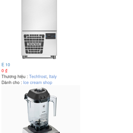
E 10
0
₫
Thương hiệu :
Techfrost
,
Italy
Dành cho :
Ice cream shop