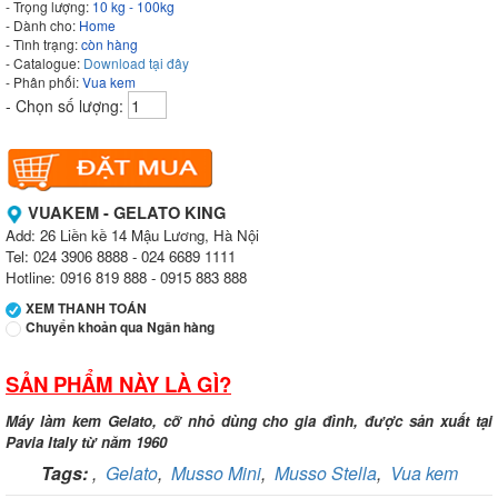
- Trọng lượng:
10 kg - 100kg
- Dành cho:
Home
- Tình trạng:
còn hàng
- Catalogue:
Download tại đây
- Phân phối:
Vua kem
- Chọn số lượng:
VUAKEM - GELATO KING
Add: 26 Liền kề 14 Mậu Lương, Hà Nội
Tel: 024 3906 8888 - 024 6689 1111
Hotline: 0916 819 888 - 0915 883 888
XEM THANH TOÁN
Chuyển khoản qua Ngân hàng
SẢN PHẨM NÀY LÀ GÌ?
Ngân hàng Ngoại thương Việt Nam
Chi nhánh:
Vietcombank Tây Hà Nội
Chủ TK:
Công ty TNHH TADAVINA
Máy làm kem Gelato, cỡ nhỏ dùng cho gia đình, được sản xuất tại
Số TK:
069 1000 886 001
Pavia Italy từ năm 1960
Tags:
,
Gelato
,
Musso Mini
,
Musso Stella
,
Vua kem
Ngân hàng Ngoại thương Việt Nam
Chi nhánh:
Tây Hà Nội