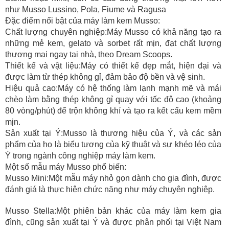
như Musso Lussino, Pola, Fiume và Ragusa
Đặc điểm nổi bật của máy làm kem Musso:
Chất lượng chuyên nghiệp:Máy Musso có khả năng tạo ra
những mẻ kem, gelato và sorbet rất mịn, đạt chất lượng
thương mại ngay tại nhà, theo Dream Scoops.
Thiết kế và vật liệu:Máy có thiết kế đẹp mắt, hiện đại và
được làm từ thép không gỉ, đảm bảo độ bền và vệ sinh.
Hiệu quả cao:Máy có hệ thống làm lạnh mạnh mẽ và mái
chèo làm bằng thép không gỉ quay với tốc độ cao (khoảng
80 vòng/phút) để trộn không khí và tạo ra kết cấu kem mềm
mịn.
Sản xuất tại Ý:Musso là thương hiệu của Ý, và các sản
phẩm của họ là biểu tượng của kỹ thuật và sự khéo léo của
Ý trong ngành công nghiệp máy làm kem.
Một số mẫu máy Musso phổ biến:
Musso Mini:Một mẫu máy nhỏ gọn dành cho gia đình, được
đánh giá là thực hiện chức năng như máy chuyên nghiệp.
Musso Stella:Một phiên bản khác của máy làm kem gia
đình, cũng sản xuất tại Ý và được phân phối tại Việt Nam