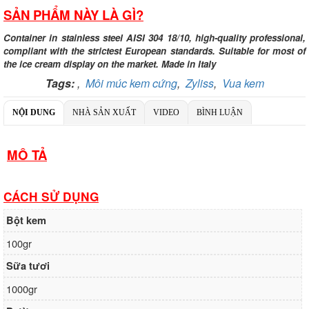
SẢN PHẨM NÀY LÀ GÌ?
Ngân hàng Ngoại thương Việt Nam
Chi nhánh:
Vietcombank Tây Hà Nội
Chủ TK:
Công ty TNHH TADAVINA
Container in stainless steel AISI 304 18/10, high-quality professional,
Số TK:
069 1000 886 001
compliant with the strictest European standards. Suitable for most of
the ice cream display on the market. Made in Italy
Ngân hàng Ngoại thương Việt Nam
Tags:
,
Môi múc kem cứng
,
Zyliss
,
Vua kem
Chi nhánh:
Tây Hà Nội
Chủ TK:
Công ty TNHH MENMOT
Số TK:
069 1000 811 888
NỘI DUNG
NHÀ SẢN XUẤT
VIDEO
BÌNH LUẬN
Ngân hàng TMCP Việt Nam Thịnh Vượng
Chi nhánh:
VBbank Hà Nội
MÔ TẢ
Chủ TK:
Nguyễn Văn Tuấn
Số TK:
222 899 001
CÁCH SỬ DỤNG
Ngân hàng Ngoại thương Việt Nam
Chi nhánh:
Vietcombank Hà Nội
Chủ TK:
Nguyễn Văn Tuấn
Bột kem
Số TK:
1986 883 888
100gr
Sữa tươi
1000gr