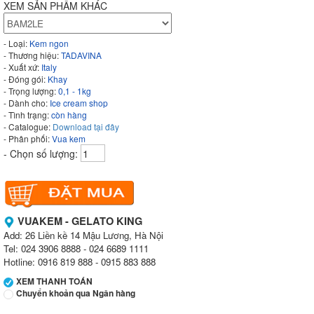
XEM SẢN PHẨM KHÁC
- Loại:
Kem ngon
- Thương hiệu:
TADAVINA
- Xuất xứ:
Italy
- Đóng gói:
Khay
- Trọng lượng:
0,1 - 1kg
- Dành cho:
Ice cream shop
- Tình trạng:
còn hàng
- Catalogue:
Download tại đây
- Phân phối:
Vua kem
- Chọn số lượng:
VUAKEM - GELATO KING
Add: 26 Liền kề 14 Mậu Lương, Hà Nội
Tel: 024 3906 8888 - 024 6689 1111
Hotline: 0916 819 888 - 0915 883 888
XEM THANH TOÁN
Chuyển khoản qua Ngân hàng