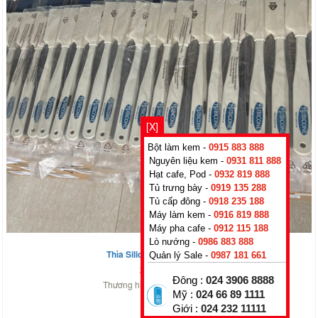
[X]
Bột làm kem -
0915 883 888
Nguyên liệu kem -
0931 811 888
Hạt cafe, Pod -
0932 819 888
Tủ trưng bày -
0919 135 288
Tủ cấp đông -
0918 235 188
Máy làm kem -
0916 819 888
Máy pha cafe -
0912 115 188
Lò nướng -
0986 883 888
Thìa Silicon ra kem Gelato
Quản lý Sale -
0987 181 661
250.000
₫
Đông :
024 3906 8888
Thương hiệu :
Rubicone
,
Italy
Mỹ :
024 66 89 1111
Giới :
024 232 11111