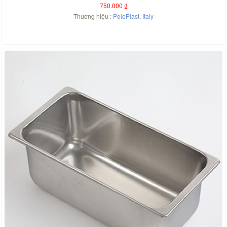
750.000
₫
Thương hiệu :
PoloPlast
,
Italy