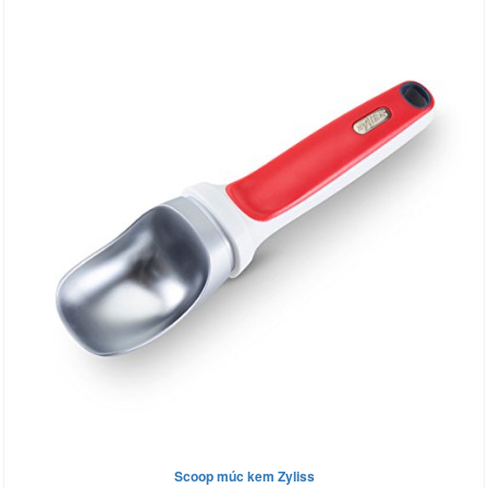
Scoop múc kem Zyliss