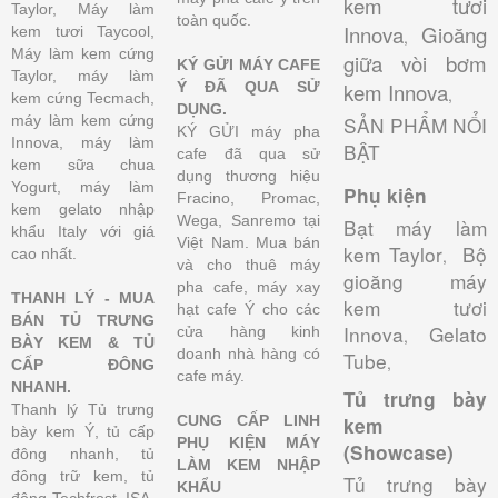
kem tươi
Taylor, Máy làm
toàn quốc.
Innova
Gioăng
kem tươi Taycool,
,
Máy làm kem cứng
giữa vòi bơm
KÝ GỬI MÁY CAFE
Taylor, máy làm
Ý ĐÃ QUA SỬ
kem Innova
,
kem cứng Tecmach,
DỤNG.
máy làm kem cứng
SẢN PHẨM NỔI
KÝ GỬI máy pha
Innova, máy làm
BẬT
cafe đã qua sử
kem sữa chua
dụng thương hiệu
Yogurt, máy làm
Phụ kiện
Fracino, Promac,
kem gelato nhập
Wega, Sanremo tại
Bạt máy làm
khẩu Italy với giá
Việt Nam. Mua bán
kem Taylor
Bộ
cao nhất.
,
và cho thuê máy
gioăng máy
pha cafe, máy xay
THANH LÝ - MUA
kem tươi
hạt cafe Ý cho các
BÁN TỦ TRƯNG
Innova
Gelato
cửa hàng kinh
,
BÀY KEM & TỦ
doanh nhà hàng có
Tube
,
CẤP ĐÔNG
cafe máy.
NHANH.
Tủ trưng bày
Thanh lý Tủ trưng
CUNG CẤP LINH
kem
bày kem Ý, tủ cấp
PHỤ KIỆN MÁY
(Showcase)
đông nhanh, tủ
LÀM KEM NHẬP
đông trữ kem, tủ
Tủ trưng bày
KHẨU
đông Techfrost, ISA,