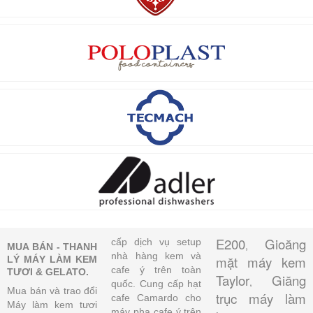
E200
Gioăng
cấp dịch vụ setup
,
MUA BÁN - THANH
nhà hàng kem và
mặt máy kem
LÝ MÁY LÀM KEM
cafe ý trên toàn
TƯƠI & GELATO.
Taylor
Giăng
,
quốc. Cung cấp hạt
Mua bán và trao đổi
trục máy làm
cafe Camardo cho
Máy làm kem tươi
máy pha cafe ý trên