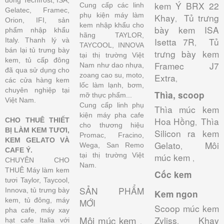
kem Ý BRX 22
Cung cấp các linh
Gelatec, Framec,
phụ kiện máy làm
Khay
Tủ trưng
,
Orion, IFI, sản
kem nhập khẩu cho
bày kem ISA
phẩm nhập khẩu
hãng TAYLOR,
Isetta 7R
Tủ
Italy. Thanh lý và
,
TAYCOOL, INNOVA
bán lại tủ trưng bày
trưng bày kem
tại thị trường Việt
kem, tủ cấp đông
Framec J7
Nam như dao nhựa,
đã qua sử dụng cho
zoang cao su, moto,
Extra
,
các cửa hàng kem
lốc làm lạnh, bơm,
chuyên nghiệp tại
Thìa, scoop
mỡ thực phẩm...
Việt Nam.
Cung cấp linh phụ
Thìa múc kem
kiện máy pha cafe
Hoa Hồng
Thìa
CHO THUÊ THIẾT
,
cho thương hiệu
BỊ LÀM KEM TƯƠI,
Silicon ra kem
Promac, Fracino,
KEM GELATO VÀ
Gelato
Môi
Wega, San Remo
,
CAFE Ý.
tại thị trường Việt
múc kem
,
CHUYÊN CHO
Nam.
THUÊ Máy làm kem
Cốc kem
tươi Taylor, Taycool,
SẢN PHẨM
Innova, tủ trưng bày
Kem ngon
kem, tủ đông, máy
MỚI
Scoop múc kem
pha cafe, máy xay
Môi múc kem
Zyliss
Khay
hạt cafe Italia với
,
,